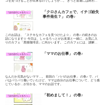
コを見つけることが出来るのでしょうか…。 きっと普通には終わら
ない旅となりそうですね(*^▽^*) ツチノコ知ってる...
「クロさんカフェで、イチゴ紛失
『ほのぼのしゃるろっと』マンガ
事件発生？」 の巻♪
このお話は、「ステキなカフェを見つけたよ☆」 の巻♪ の続きのお
話になります☆ 今日は、しゃるろっとがお友達と一緒に、お気に入
りのカフェ「黒猫珈琲店」に向かいます。 このカフェには、謎解き
が好きだけどちょっとズレてる店主の黒ネコ「クロ」さん...
「ママのお仕事」 の巻♪
『ほのぼのしゃるろっと』マンガ
なんだか元気がないママ…。 前回の「パパのお仕事」 の巻♪ で、パ
パはバリバリ働いていたけど、ママは自分のお仕事について、どう感
じているか…が分かる、ママのお話です。
「初めまして！」 の巻♪
『ほのぼのしゃるろっと』マンガ