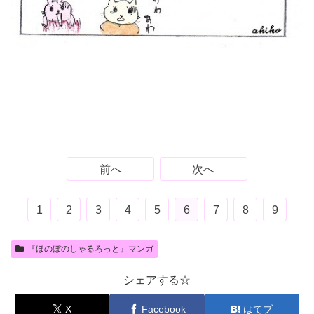
前へ
次へ
1
2
3
4
5
6
7
8
9
『ほのぼのしゃるろっと』マンガ
シェアする☆
X
Facebook
はてブ