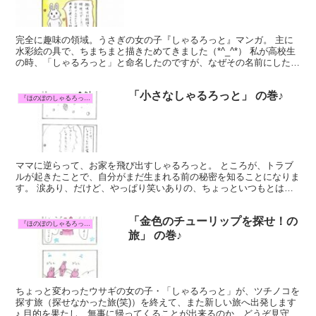
完全に趣味の領域。うさぎの女の子『しゃるろっと』マンガ。 主に
水彩絵の具で、ちまちまと描きためてきました（*^_^*） 私が高校生
の時、「しゃるろっと」と命名したのですが、なぜその名前にしたの
かは、謎です(笑) 残念ながら、高校時代に描いて...
「小さなしゃるろっと」 の巻♪
『ほのぼのしゃるろっと』マンガ
ママに逆らって、お家を飛び出すしゃるろっと。 ところが、トラブ
ルが起きたことで、自分がまだ生まれる前の秘密を知ることになりま
す。 涙あり、だけど、やっぱり笑いありの、ちょっといつもとは違
うじ～んっとくるお話です☆ こんな時、きっとパパはかな...
「金色のチューリップを探せ！の
『ほのぼのしゃるろっと』マンガ
旅」 の巻♪
ちょっと変わったウサギの女の子・「しゃるろっと」が、ツチノコを
探す旅（探せなかった旅(笑)）を終えて、また新しい旅へ出発します
♪ 目的を果たし、無事に帰ってくることが出来るのか…どうぞ見守っ