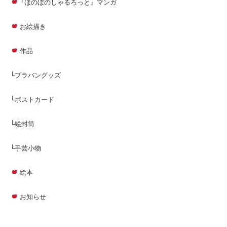
『ほのぼのしゃるろっと』マンガ
お絵描き
作品
└プラバングッズ
└ポストカード
└絵封筒
└手芸小物
絵本
お知らせ