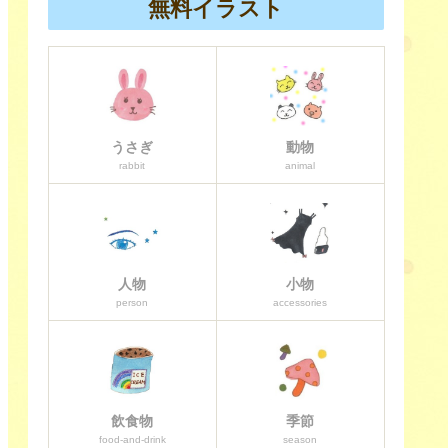
無料イラスト
うさぎ
動物
rabbit
animal
人物
小物
person
accessories
飲食物
季節
food-and-drink
season