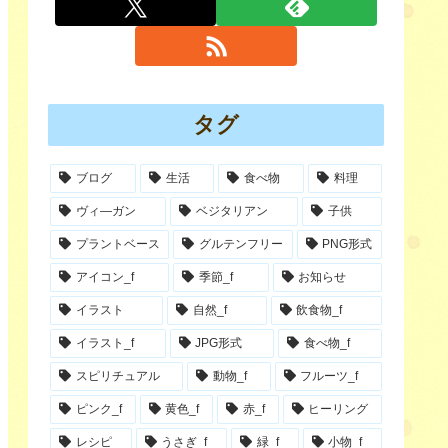
タグ
ブログ
生活
食べ物
料理
ヴィ―ガン
ベジタリアン
子供
プラントベース
グルテンフリー
PNG形式
アイコン_f
季節_f
お知らせ
イラスト
自然_f
飲食物_f
イラスト_f
JPG形式
食べ物_f
スピリチュアル
動物_f
フルーツ_f
ピンク_f
黄色_f
赤_f
ヒーリング
レシピ
うさぎ_f
緑_f
小物_f