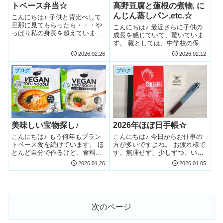
トベース弁当☆
高野豆腐と蓮根の煮物, に
んじん蒸しパン,etc.☆
こんにちは♪ 子供と背比べして
旦那に見てもらったら・・・や
こんにちは♪ 最近さらに子供の
っぱり私の身長を超えていまし
成長を感じていて、驚いていま
た！感動＾＾ そして、実感がな
す。 親としては、中学校の保護
いし、信じられないのですが、
者説明会に出席したり、中学の
2026.02.26
2026.02.12
来月には小学校を卒業してしま
制服を買いに行ったりして、い
うのですね。 子供の通っていた
よいよだなぁという感じです。
ブログ
ブログ
学校は、先生もお友達も、優し
可愛くて小さな男の子だったは
くて温かい...
ずが、制服の試着をした時に
は、もうすっ...
美味しい宝物探し♪
2026年ほぼ日手帳☆
こんにちは♪ もう何年もプラン
こんにちは♪ 今日からお仕事の
トベース食を続けています。 ほ
方が多いですよね。 お疲れ様で
とんど自分で作るけど、食料品
す。無理せず、少しずつ、いつ
のお店に行くと、プラントベー
もの感覚を取り戻しながら、で
2026.01.26
2026.01.05
スの商品を探してしまいます。
すね。 私はずっと家のことでく
私にとっての宝物探し。楽しい
るくると動いてたら、ちょっと
です(*^_^*) もし見つけたら、迷
息切れ…(;^_^A 年末年始も家事
わず買います！
は止まらないんですよね。頑張
っ...
次のページ