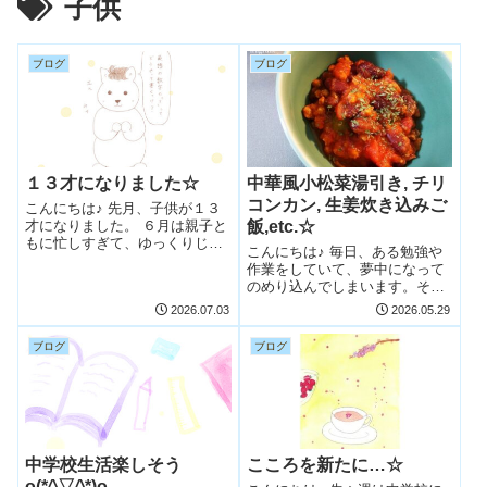
子供
ブログ
ブログ
１３才になりました☆
中華風小松菜湯引き, チリ
コンカン, 生姜炊き込みご
こんにちは♪ 先月、子供が１３
才になりました。 ６月は親子と
飯,etc.☆
もに忙しすぎて、ゆっくりじっ
こんにちは♪ 毎日、ある勉強や
くりお祝いできなかったけど、
作業をしていて、夢中になって
家族でお誕生日パーティーもで
のめり込んでしまいます。そし
きたし、プレゼントも渡すこと
て、その反動でぶつっと集中力
2026.07.03
2026.05.29
ができました。 プレゼントは、
が切れて寝る…の生活です(^^)
現金ではなく、「物」を選んだ
一点集中型なのと、子供が側に
のが、まだ...
ブログ
ブログ
いるとお母さんモードになって
しまうため、子供が外出してい
る間、少...
中学校生活楽しそう
こころを新たに…☆
o(*^▽^*)o