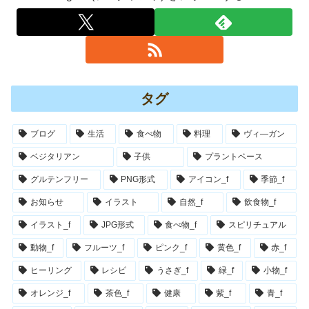
タグ
ブログ
生活
食べ物
料理
ヴィ―ガン
ベジタリアン
子供
プラントベース
グルテンフリー
PNG形式
アイコン_f
季節_f
お知らせ
イラスト
自然_f
飲食物_f
イラスト_f
JPG形式
食べ物_f
スピリチュアル
動物_f
フルーツ_f
ピンク_f
黄色_f
赤_f
ヒーリング
レシピ
うさぎ_f
緑_f
小物_f
オレンジ_f
茶色_f
健康
紫_f
青_f