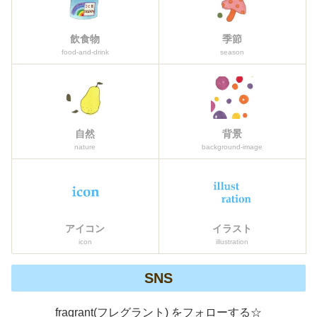
飲食物
季節
food-and-drink
season
自然
背景
nature
background-image
アイコン
イラスト
icon
illustration
SNS
fragrant(フレグラント) をフォローする☆