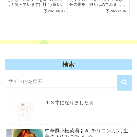
ッと笑っています( ´艸｀) 良い子
色の光を、散りばめてみました
はマネしないでくださいね♡
☆ 【無料イラスト】キラキラ＊
2023.06.08
2022.05.07
【無料イラスト】しゃるろっと
光 個人で楽しむ範囲でのみ、ご
＊オレンジ 個人で楽しむ範囲で
利用いただけるフリーイラスト
のみ、ご利用いただけるフリー
です。 また、Instagram、
アイコンです。 また、Instagr...
Facebook、Twitter...
検索
１３才になりました☆
中華風小松菜湯引き, チリコンカン, 生
姜炊き込みご飯,etc.☆