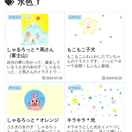
水色_f
イラスト
イラスト
しゃるろっと＊馬さん
もこもこ子犬
（富士山）
もこもこふわふわしたワンちゃ
んのイラストです。 ハッピーオ
自分の夢に向かって、爆走して
ーラ全開！もふもふ最強
いるうさぎの女の子「しゃるろ
(≧▽≦)！ 【無料イラスト】もこ
っと」と馬さんのイラストで
もこ子犬 個人で楽しむ範囲での
す。 この子達の表情に注目です
2024.07.03
2024.03.25
み、ご利用いただけるフリーイ
（笑 バックは富士山！鶴さんも
ラストです。 また、
飛んでいます。 こちらは、２０
アイコン
イラスト
Instagram、Facebook、Twitt...
１４年に年賀状用イラストとし
て描いた作品でした。午年に、
個人用の年賀...
しゃるろっと＊オレンジ
キラキラ＊光
うさぎの女の子「しゃるろっ
キラキラとした光をイメージし
と」が、オレンジを食べてニカ
たイラストです。 淡くて優しい