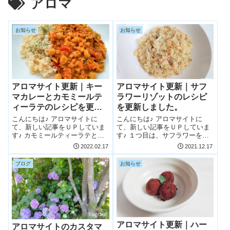
アロマ
お知らせ
お知らせ
アロマサイト更新｜キー
アロマサイト更新｜サフ
マカレーとカモミールテ
ラワーリゾットのレシピ
ィーラテのレシピを更新
を更新しました。
しました。
こんにちは♪ アロマサイトに
こんにちは♪ アロマサイトに
て、新しい記事をＵＰしていま
て、新しい記事をＵＰしていま
す♪ カモミールティーラテと、
す♪ １つ目は、サフラワーを使
スパイスをたっぷり使った植物
ったリゾットのレシピ。 ２つ目
2022.02.17
2021.12.17
性キーマカレーのレシピです。
は、２０２１年１２月現在でよ
く読まれている記事１位～５位
ブログ
お知らせ
までをまとめたブログ記事で
す。
アロマサイト更新｜ハー
アロマサイトのカスタマ