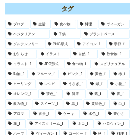
タグ
ブログ
生活
食べ物
料理
ヴィ―ガン
ベジタリアン
子供
プラントベース
グルテンフリー
PNG形式
アイコン_f
季節_f
お知らせ
イラスト
自然_f
飲食物_f
イラスト_f
JPG形式
食べ物_f
スピリチュアル
動物_f
フルーツ_f
ピンク_f
黄色_f
赤_f
ヒーリング
レシピ
うさぎ_f
緑_f
小物_f
オレンジ_f
茶色_f
健康
紫_f
青_f
飲み物_f
スイーツ_f
黒_f
黄緑色_f
白_f
アロマ
背景_f
ケーキ
水色_f
豊かさ
花_f
アイスクリーム_f
ネコ_f
ハロウィン_f
ハーブ
ヴィーガン_f
コーヒー_f
秋_f
料理_f