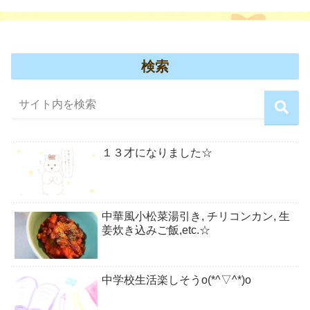
検索
１３才になりました☆
中華風小松菜湯引き, チリコンカン, 生
姜炊き込みご飯,etc.☆
中学校生活楽しそうo(*^▽^*)o