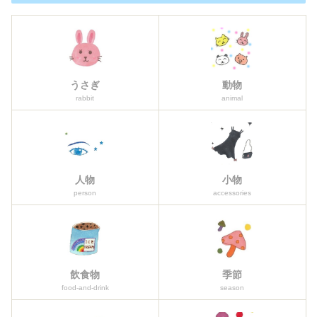
うさぎ
動物
rabbit
animal
人物
小物
person
accessories
飲食物
季節
food-and-drink
season