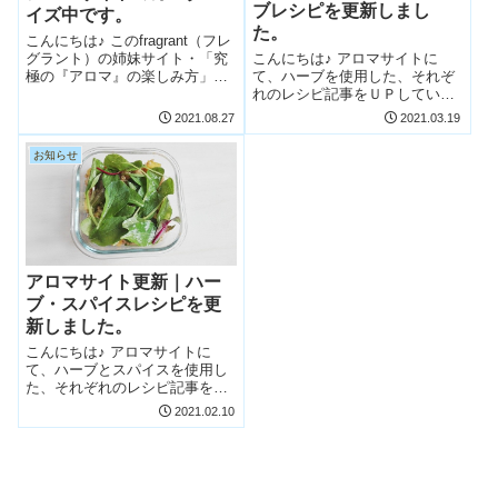
ブレシピを更新しまし
イズ中です。
た。
こんにちは♪ このfragrant（フレ
こんにちは♪ アロマサイトに
グラント）の姉妹サイト・「究
て、ハーブを使用した、それぞ
極の『アロマ』の楽しみ方」で
れのレシピ記事をＵＰしていま
すが、現在非公開状態にして、
す。 ペパーミントを使ったポタ
大幅にカスタマイズしていま
2021.08.27
2021.03.19
ージュとスイーツのレシピです
す。 サイトオープン当初に比
(*^-^*)
べ、私自身のアロマの捉え方や
お知らせ
コンセプトが変わってきてお
り、その...
アロマサイト更新｜ハー
ブ・スパイスレシピを更
新しました。
こんにちは♪ アロマサイトに
て、ハーブとスパイスを使用し
た、それぞれのレシピ記事をＵ
Ｐしています。 たっぷり野菜が
2021.02.10
摂れて、美味しいレシピです(*^-
^*)