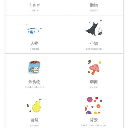
うさぎ
動物
rabbit
animal
人物
小物
person
accessories
飲食物
季節
food-and-drink
season
自然
背景
nature
background-image