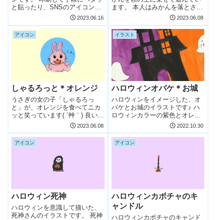
と貼ったり、SNSのアイコンや
ます。 本人はみかんを落とさな
プロフィール画像にしてみたり♪
いよう頑張っていますが…はた
2023.06.16
2023.06.08
ご利用をお楽しみください☆
から見たら鏡もちに見えてきた
【無料イラスト】柿 個人で楽し
りして…？(´▽｀) 【無料イラス
アイコン
イラスト
む範囲でのみ、ご利用いただけ
ト】たんたん君＊みかん 個人で
るフリーアイコンです。 また、
楽しむ範囲でのみ、ご利用いた
Ins...
だける...
しゃるろっと＊オレンジ
ハロウィンオバケ＊お城
うさぎの女の子「しゃるろっ
ハロウィンをイメージした、オ
と」が、オレンジを食べてニカ
バケとお城のイラストです♪ ハ
ッと笑っています( ´艸｀) 良い子
ロウィンカラーの紫色とオレン
はマネしないでくださいね♡
ジ色、黒色の空間…ちょっと可
2023.06.08
2022.10.30
【無料イラスト】しゃるろっと
愛いような怖いような不思議な
＊オレンジ 個人で楽しむ範囲で
世界へと誘います👻 【無料イラ
アイコン
アイコン
のみ、ご利用いただけるフリー
スト】ハロウィンオバケ＊お城
アイコンです。 また、Instagr...
個人で楽しむ範囲でのみ、ご利
用いただけ...
ハロウィン死神
ハロウィンカボチャのキ
ャンドル
ハロウィンを意識して描いた、
死神さんのイラストです。 死神
ハロウィンカボチャのキャンド