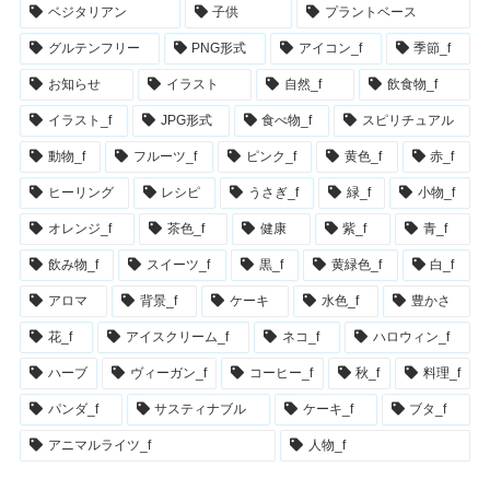
ベジタリアン
子供
プラントベース
グルテンフリー
PNG形式
アイコン_f
季節_f
お知らせ
イラスト
自然_f
飲食物_f
イラスト_f
JPG形式
食べ物_f
スピリチュアル
動物_f
フルーツ_f
ピンク_f
黄色_f
赤_f
ヒーリング
レシピ
うさぎ_f
緑_f
小物_f
オレンジ_f
茶色_f
健康
紫_f
青_f
飲み物_f
スイーツ_f
黒_f
黄緑色_f
白_f
アロマ
背景_f
ケーキ
水色_f
豊かさ
花_f
アイスクリーム_f
ネコ_f
ハロウィン_f
ハーブ
ヴィーガン_f
コーヒー_f
秋_f
料理_f
パンダ_f
サスティナブル
ケーキ_f
ブタ_f
アニマルライツ_f
人物_f