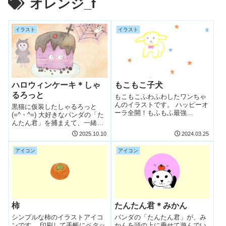
オレンジ_f
イラスト
イラスト
ハロウィンケーキ＊しゃ
もこもこ子犬
るろっと
もこもこふわふわしたワンちゃ
んのイラストです。 ハッピーオ
黒猫に仮装したしゃるろっと
ーラ全開！もふもふ最強
(=^・^=) 大好きなパンダの「た
(≧▽≦)！ 【無料イラスト】もこ
んたん君」を捕まえて、一緒に
もこ子犬 個人で楽しむ範囲での
ハロウィンケーキを食べる…の
2025.10.10
2024.03.25
み、ご利用いただけるフリーイ
かな？🎃 文言を入れていないシ
ラストです。 また、
ンプルなイラストですので、お
アイコン
アイコン
Instagram、Facebook、Twitt...
好きなようにアレンジしてお使
いくださいませ♪ 【無料イラス
ト】ハ...
柿
たんたん君＊みかん
シンプルな柿のイラストアイコ
パンダの「たんたん君」が、み
ンです。 印刷して手帳にペタッ
かんを頭の上に乗せて遊んでい