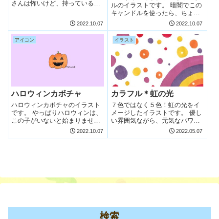
さんは怖いけど、持っているカ
ルのイラストです。 暗闇でこの
ボチャオバケを見ると、クスっ
キャンドルを使ったら、ちょっ
と笑ってしまいますね♪ 【無料
と不気味かもしれません💦笑い
2022.10.07
2022.10.07
イラスト】ハロウィン死神 個人
声が聞こえてきそうです…！
で楽しむ範囲でのみ、ご利用い
【無料イラスト】ハロウィンカ
アイコン
イラスト
ただけるフリーアイコンです。
ボチャのキャンドル 個人で楽し
また、I...
む範囲でのみ、ご利用いただけ
るフリーアイ...
ハロウィンカボチャ
カラフル＊虹の光
ハロウィンカボチャのイラスト
７色ではなく５色！虹の光をイ
です。 やっぱりハロウィンは、
メージしたイラストです。 優し
この子がいないと始まりません
い雰囲気ながら、元気なパワー
ね(≧▽≦) 【無料イラスト】ハロ
もお届けできますように…☆
2022.10.07
2022.05.07
ウィンカボチャ 個人で楽しむ範
【無料イラスト】カラフル＊虹
囲でのみ、ご利用いただけるフ
の光 個人で楽しむ範囲でのみ、
リーアイコンです。 また、
ご利用いただけるフリーイラス
Instagram、Facebook...
トです。 また、Instagram、
Fa...
検索