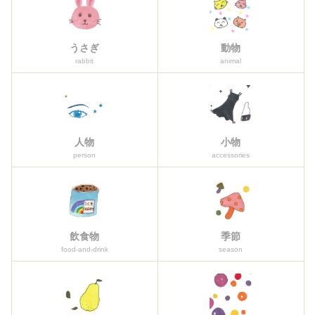
うさぎ
動物
rabbit
animal
人物
小物
person
accessories
飲食物
季節
food-and-drink
season