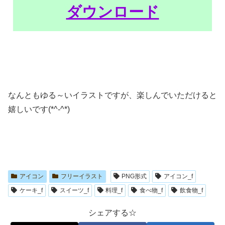
ダウンロード
なんともゆる～いイラストですが、楽しんでいただけると
嬉しいです(*^-^*)
アイコン
フリーイラスト
PNG形式
アイコン_f
ケーキ_f
スイーツ_f
料理_f
食べ物_f
飲食物_f
シェアする☆