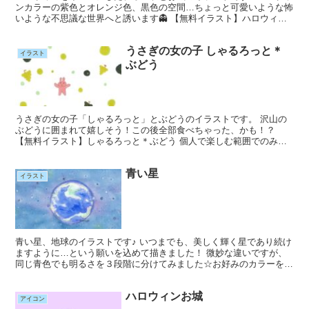
ンカラーの紫色とオレンジ色、黒色の空間…ちょっと可愛いような怖
いような不思議な世界へと誘います👻 【無料イラスト】ハロウィン
オバケ＊お城 個人で楽しむ範囲でのみ、ご利用いただけ...
うさぎの女の子 しゃるろっと＊
イラスト
ぶどう
うさぎの女の子「しゃるろっと」とぶどうのイラストです。 沢山の
ぶどうに囲まれて嬉しそう！この後全部食べちゃった、かも！？
【無料イラスト】しゃるろっと＊ぶどう 個人で楽しむ範囲でのみ、
ご利用いただけるフリーイラストです。 また、Instag...
青い星
イラスト
青い星、地球のイラストです♪ いつまでも、美しく輝く星であり続け
ますように…という願いを込めて描きました！ 微妙な違いですが、
同じ青色でも明るさを３段階に分けてみました☆お好みのカラーをお
選びください(^^)/ 【無料イラスト】青い星 個人...
ハロウィンお城
アイコン