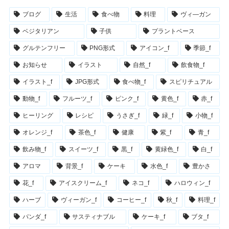
ブログ
生活
食べ物
料理
ヴィ―ガン
ベジタリアン
子供
プラントベース
グルテンフリー
PNG形式
アイコン_f
季節_f
お知らせ
イラスト
自然_f
飲食物_f
イラスト_f
JPG形式
食べ物_f
スピリチュアル
動物_f
フルーツ_f
ピンク_f
黄色_f
赤_f
ヒーリング
レシピ
うさぎ_f
緑_f
小物_f
オレンジ_f
茶色_f
健康
紫_f
青_f
飲み物_f
スイーツ_f
黒_f
黄緑色_f
白_f
アロマ
背景_f
ケーキ
水色_f
豊かさ
花_f
アイスクリーム_f
ネコ_f
ハロウィン_f
ハーブ
ヴィーガン_f
コーヒー_f
秋_f
料理_f
パンダ_f
サスティナブル
ケーキ_f
ブタ_f