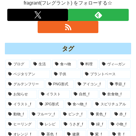
fragrant(フレグラント) をフォローする☆
タグ
ブログ
生活
食べ物
料理
ヴィ―ガン
ベジタリアン
子供
プラントベース
グルテンフリー
PNG形式
アイコン_f
季節_f
お知らせ
イラスト
自然_f
飲食物_f
イラスト_f
JPG形式
食べ物_f
スピリチュアル
動物_f
フルーツ_f
ピンク_f
黄色_f
赤_f
ヒーリング
レシピ
うさぎ_f
緑_f
小物_f
オレンジ_f
茶色_f
健康
紫_f
青_f