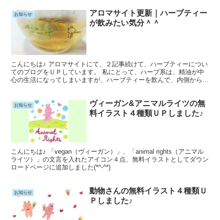
アロマサイト更新｜ハーブティー
お知らせ
が飲みたい気分＾＾
こんにちは♪ アロマサイトにて、２記事続けて、ハーブティーについ
てのブログをＵＰしています。 私にとって、ハーブ系は、精油が中
心の生活になってしまいますが、ハーブティーを飲んで、内側から取
り入れるのも、やっぱり良いですね^^
ヴィーガン&アニマルライツの無
お知らせ
料イラスト４種類ＵＰしました♪
こんにちは♪ 「vegan（ヴィーガン）」、「animal rights（アニマル
ライツ）」の文言を入れたアイコン４点、無料イラストとしてダウン
ロードページに追加しました(*^-^*)
動物さんの無料イラスト４種類Ｕ
お知らせ
Ｐしました♪