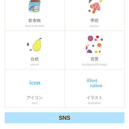
飲食物
季節
food-and-drink
season
自然
背景
nature
background-image
アイコン
イラスト
icon
illustration
SNS