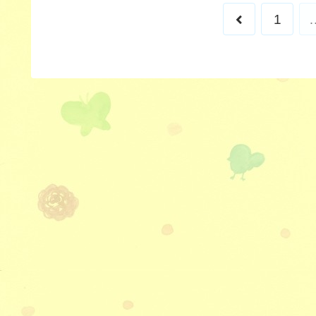
前
1
へ