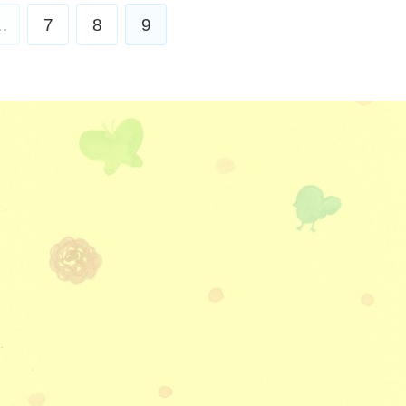
…
7
8
9