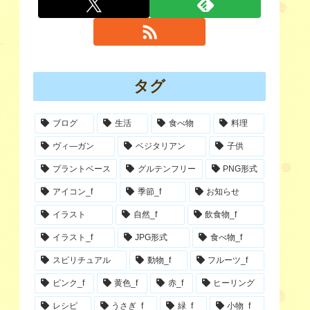
タグ
ブログ
生活
食べ物
料理
ヴィ―ガン
ベジタリアン
子供
プラントベース
グルテンフリー
PNG形式
アイコン_f
季節_f
お知らせ
イラスト
自然_f
飲食物_f
イラスト_f
JPG形式
食べ物_f
スピリチュアル
動物_f
フルーツ_f
ピンク_f
黄色_f
赤_f
ヒーリング
レシピ
うさぎ_f
緑_f
小物_f