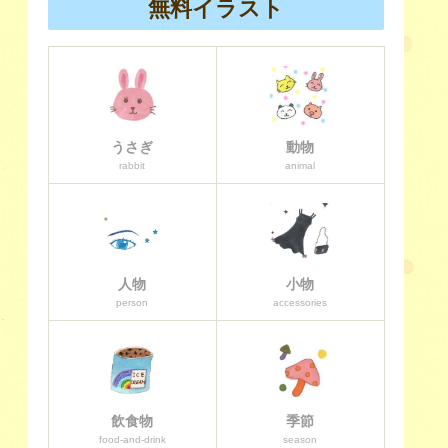
無料イラスト
うさぎ
動物
rabbit
animal
人物
小物
person
accessories
飲食物
季節
food-and-drink
season