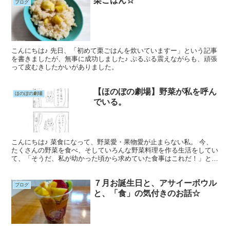
栗ごはん☆
ブログ
こんにちは♪ 先日、「初めて栗ごはんを炊いていますー」という記事
を書きましたが、無事に成功しました♪ ぷるぷる震えながらも、頑張
って皮むきしたかいがありました。
【ほのぼの劇場】野菜が私を呼ん
ほのぼの劇場
でいる。
こんにちは♪ 菜食になって、野菜愛・果物愛が止まらない私。 今、
たくさんの野菜を食べ、そしていろんな野菜料理を作る生活をしてい
て、「そうだ、私が幼かった頃から求めていた食事はこれだ！」とい
う感覚がはっきりとあります(*^-^*)
７月お誕生日と、アサイーボウル
ブログ
と、「食」の気付きのお話☆