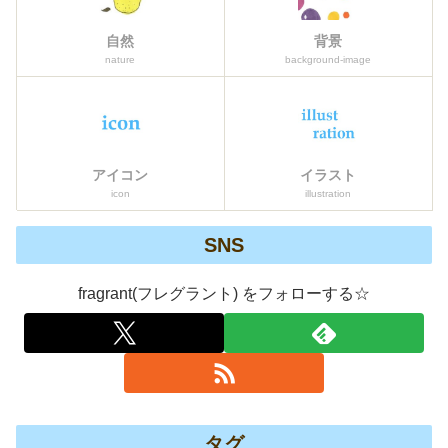
自然
背景
nature
background-image
アイコン
イラスト
icon
illustration
SNS
fragrant(フレグラント) をフォローする☆
タグ