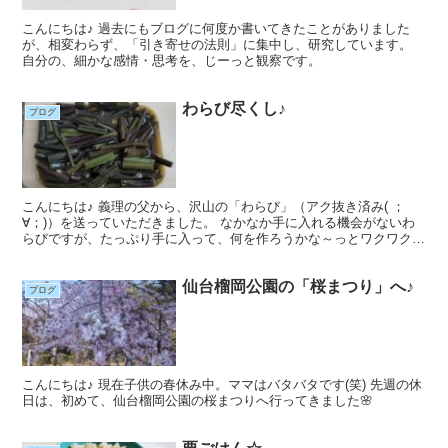
こんにちは♪ 過去にもブログに何度か書いてきたことがありました
が、相変わらず、「引き寄せの法則」に集中し、研究しています。
自分の、細かな感情・思考を、じーっと観察です。
わらび尽くし♪
ブログ
こんにちは♪ 義理の父から、沢山の「わらび」（アク抜き済み( ；
∀；)）を送っていただきました。 なかなか手に入れる機会がないわ
らびですが、たっぷり手に入って、何を作ろうかな～っとワクワク
(*'▽')
仙台榴岡公園の「桜まつり」へ♪
ブログ
こんにちは♪ 現在子供の春休み中。ママはバタバタです(笑) 先週の休
日は、初めて、仙台榴岡公園の桜まつりへ行ってきました🌸