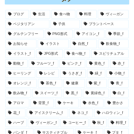
ブログ
生活
食べ物
料理
ヴィ―ガン
ベジタリアン
子供
プラントベース
グルテンフリー
PNG形式
アイコン_f
季節_f
お知らせ
イラスト
自然_f
飲食物_f
イラスト_f
JPG形式
食べ物_f
スピリチュアル
動物_f
フルーツ_f
ピンク_f
黄色_f
赤_f
ヒーリング
レシピ
うさぎ_f
緑_f
小物_f
オレンジ_f
茶色_f
健康
紫_f
青_f
飲み物_f
スイーツ_f
黒_f
黄緑色_f
白_f
アロマ
背景_f
ケーキ
水色_f
豊かさ
花_f
アイスクリーム_f
ネコ_f
ハロウィン_f
ハーブ
ヴィーガン_f
コーヒー_f
秋_f
料理_f
パンダ_f
サスティナブル
ケーキ_f
ブタ_f