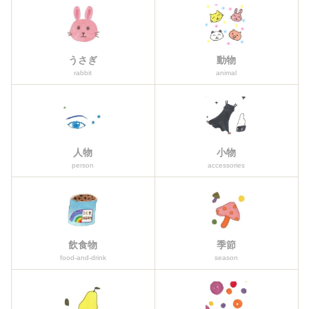
うさぎ
動物
rabbit
animal
人物
小物
person
accessories
飲食物
季節
food-and-drink
season