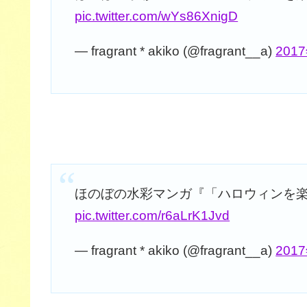
pic.twitter.com/wYs86XnigD
— fragrant * akiko (@fragrant__a)
201
ほのぼの水彩マンガ『「ハロウィンを
pic.twitter.com/r6aLrK1Jvd
— fragrant * akiko (@fragrant__a)
201