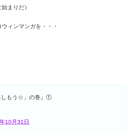
な始まりだ）
ロウィンマンガを・・・
楽しもう☆」の巻』①
7年10月31日