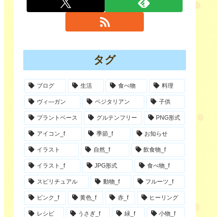
タグ
ブログ
生活
食べ物
料理
ヴィ―ガン
ベジタリアン
子供
プラントベース
グルテンフリー
PNG形式
アイコン_f
季節_f
お知らせ
イラスト
自然_f
飲食物_f
イラスト_f
JPG形式
食べ物_f
スピリチュアル
動物_f
フルーツ_f
ピンク_f
黄色_f
赤_f
ヒーリング
レシピ
うさぎ_f
緑_f
小物_f