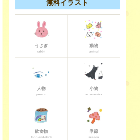
無料イラスト
うさぎ
動物
rabbit
animal
人物
小物
person
accessories
飲食物
季節
food-and-drink
season