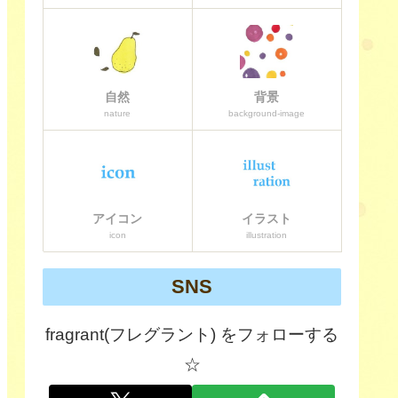
自然
背景
nature
background-image
アイコン
イラスト
icon
illustration
SNS
fragrant(フレグラント) をフォローする
☆