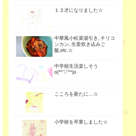
１３才になりました☆
中華風小松菜湯引き, チリコ
ンカン, 生姜炊き込みご
飯,etc.☆
中学校生活楽しそう
o(*^▽^*)o
こころを新たに…☆
小学校を卒業しました☆