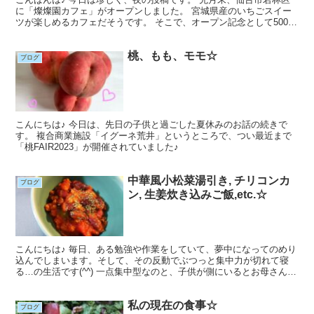
に「燦燦園カフェ」がオープンしました。 宮城県産のいちごスイー
ツが楽しめるカフェだそうです。 そこで、オープン記念として500円
でさつまいも詰め放題のイベントをされていました。
桃、もも、モモ☆
ブログ
こんにちは♪ 今日は、先日の子供と過ごした夏休みのお話の続きで
す。 複合商業施設「イグーネ荒井」というところで、つい最近まで
「桃FAIR2023」が開催されていました♪
中華風小松菜湯引き, チリコンカ
ブログ
ン, 生姜炊き込みご飯,etc.☆
こんにちは♪ 毎日、ある勉強や作業をしていて、夢中になってのめり
込んでしまいます。そして、その反動でぶつっと集中力が切れて寝
る…の生活です(^^) 一点集中型なのと、子供が側にいるとお母さんモ
ードになってしまうため、子供が外出している間、少...
私の現在の食事☆
ブログ