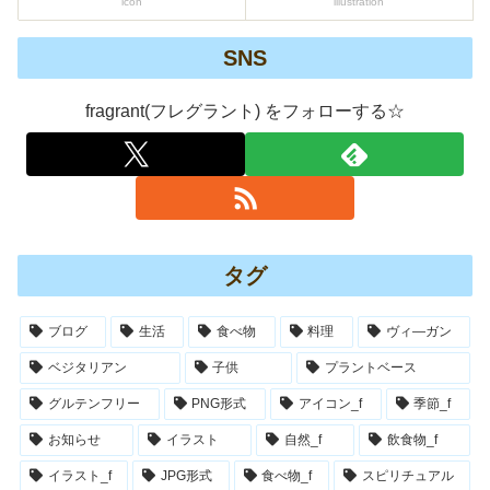
icon
illustration
SNS
fragrant(フレグラント) をフォローする☆
タグ
ブログ
生活
食べ物
料理
ヴィ―ガン
ベジタリアン
子供
プラントベース
グルテンフリー
PNG形式
アイコン_f
季節_f
お知らせ
イラスト
自然_f
飲食物_f
イラスト_f
JPG形式
食べ物_f
スピリチュアル