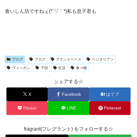
食いしん坊ですねぇ(*´▽｀*)私も息子君も
ブログ
ブログ
プラントベース
ベジタリアン
ヴィ―ガン
子供
生活
食べ物
シェアする☆
X
Facebook
はてブ
Pocket
LINE
Pinterest
fragrant(フレグラント) をフォローする☆