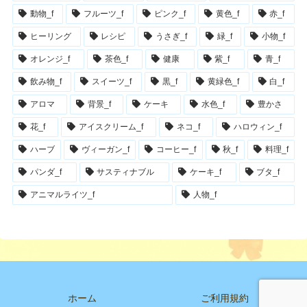
動物_f
フルーツ_f
ピンク_f
黄色_f
赤_f
ヒーリング
レシピ
うさぎ_f
緑_f
小物_f
オレンジ_f
茶色_f
健康
紫_f
青_f
飲み物_f
スイーツ_f
黒_f
黄緑色_f
白_f
アロマ
背景_f
ケーキ
水色_f
豊かさ
花_f
アイスクリーム_f
ネコ_f
ハロウィン_f
ハーブ
ヴィーガン_f
コーヒー_f
秋_f
料理_f
パンダ_f
サスティナブル
ケーキ_f
ブタ_f
アニマルライツ_f
人物_f
ホーム
ご利用規約