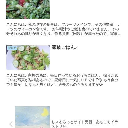
こんにちは♪ 私の現在の食事は、フルーツメインで、その他野菜、ナ
ッツのヴィ―ガン食です。 お味噌汁やご飯も食べていません。その
分それらの減りが遅くなり、作る負担（回数）が減ったので、家事が
少し楽になっていると思います。
家族ごはん♪
ブログ
こんにちは♪ 家族の為に、毎日作っているおうちごはん。 撮りため
ていた写真が結構あるので、記録用に一気にＵＰです(^^)/ もう自分
でも懐かしいなぁと思うほど、過去のものもありますが💦
しゃるろっとサイト更新｜あちこちイラ
ストＵＰ！