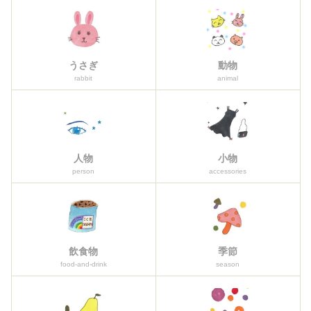
うさぎ
動物
rabbit
animal
人物
小物
person
accessories
飲食物
季節
food-and-drink
season