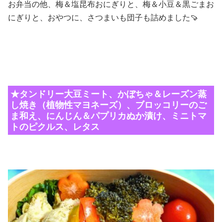
お弁当の他、梅＆塩昆布おにぎりと、梅＆小豆＆黒ごまお
にぎりと、おやつに、さつまいも団子も詰めました🍠
★タンドリー大豆ミート、かぼちゃ＆レーズン蒸
し焼き（植物性マヨネーズ）、ブロッコリーのご
ま和え、にんじん＆パプリカぬか漬け、ミニトマ
トのピクルス、レタス