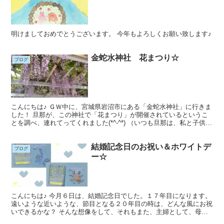
明けましておめでとうございます。 今年もよろしくお願い致します♪
金蛇水神社 花まつり☆
ブログ
こんにちは♪ ＧＷ中に、宮城県岩沼市にある「金蛇水神社」に行きま
した！ 旦那が、この神社で「花まつり」が開催されているというこ
とを調べ、連れてってくれました(*^-^*) （いつも旦那は、私と子供が
好きそうな場所を探してくれます；；有難い！...
結婚記念日のお祝い＆ホワイトデ
ブログ
ー☆
こんにちは♪ 今月６日は、結婚記念日でした。１７年目になります。
遠いような近いような、節目となる２０年目の時は、どんな風にお祝
いできるかな？ そんな想像をして、それもまた、主婦として、母と
してのモチベーションになるなぁと思いました。