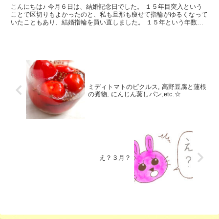
こんにちは♪ 今月６日は、結婚記念日でした。 １５年目突入という
ことで区切りもよかったのと、私も旦那も痩せて指輪がゆるくなって
いたこともあり、結婚指輪を買い直しました。 １５年という年数に
ビックリです（・o・）！
ミディトマトのピクルス, 高野豆腐と蓮根
の煮物, にんじん蒸しパン,etc.☆
え？３月？