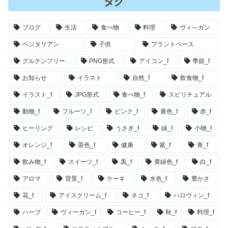
タグ
ブログ
生活
食べ物
料理
ヴィ―ガン
ベジタリアン
子供
プラントベース
グルテンフリー
PNG形式
アイコン_f
季節_f
お知らせ
イラスト
自然_f
飲食物_f
イラスト_f
JPG形式
食べ物_f
スピリチュアル
動物_f
フルーツ_f
ピンク_f
黄色_f
赤_f
ヒーリング
レシピ
うさぎ_f
緑_f
小物_f
オレンジ_f
茶色_f
健康
紫_f
青_f
飲み物_f
スイーツ_f
黒_f
黄緑色_f
白_f
アロマ
背景_f
ケーキ
水色_f
豊かさ
花_f
アイスクリーム_f
ネコ_f
ハロウィン_f
ハーブ
ヴィーガン_f
コーヒー_f
秋_f
料理_f