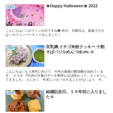
★Happy Halloween★ 2022
ブログ
こんにちは♪ ハロウィンの日ですね🎃 昨日、日曜日は、家族で小さ
なハロウィンパーティーをしました！
豆乳麹,イチゴ米粉クッキー,十割
ブログ
そばバジルめんつゆ,etc.☆
こんにちは♪ もう来年に向けて、今年の最後の断捨離を始めていま
す。 スマホ・PC内の大量のデータ整理もほぼ終わって、スッキリし
てきました。 とにかく、年末にバタバタすることがないよう、今か
らあちこち、ちょこちょことお掃除＆整理しておくと楽で...
結婚記念日。１５年目に入りまし
ブログ
た☆