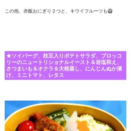
この他、赤飯おにぎり２つと、キウイフルーツも🥝
★ソイバーグ、枝豆入りポテトサラダ、ブロッコ
リーのニュートリショナルイースト＆岩塩和え、
さつまいも＆オクラ＆大根蒸し、にんじんぬか漬
け、ミニトマト、レタス